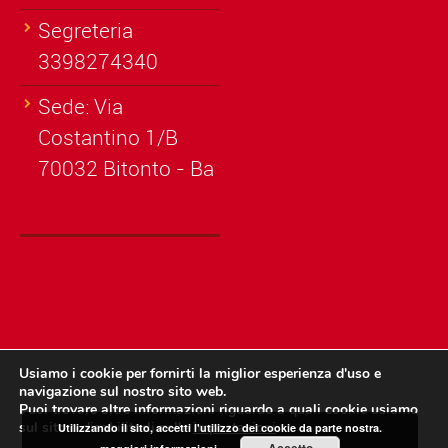
Segreteria
3398274340
Sede: Via
Costantino 1/B
70032 Bitonto - Ba
Usiamo i cookie per fornirti la miglior esperienza d'uso e
navigazione sul nostro sito web.
© Copyright A.S.D. Bitonto Sportiva - Codice fiscale: 93451100726
Puoi trovare altre informazioni riguardo a quali cookie usiamo
sul sito o disabilitarli nelle
impostazioni
.
Utilizzando il sito, accetti l'utilizzo dei cookie da parte nostra.