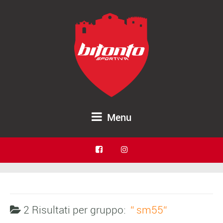
Menu
2 Risultati per
gruppo:
sm55