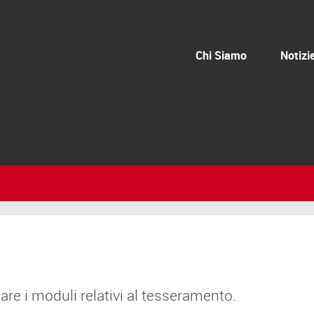
Chi Siamo
Notizi
are i moduli relativi al tesseramento.