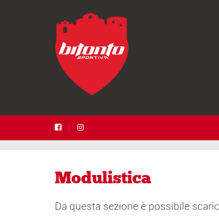
Modulistica
Da questa sezione
è
possibile scaric