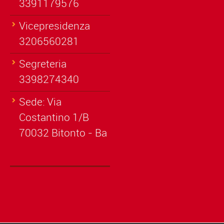
3391179576
Vicepresidenza
3206560281
Segreteria
3398274340
Sede: Via
Costantino 1/B
70032 Bitonto - Ba