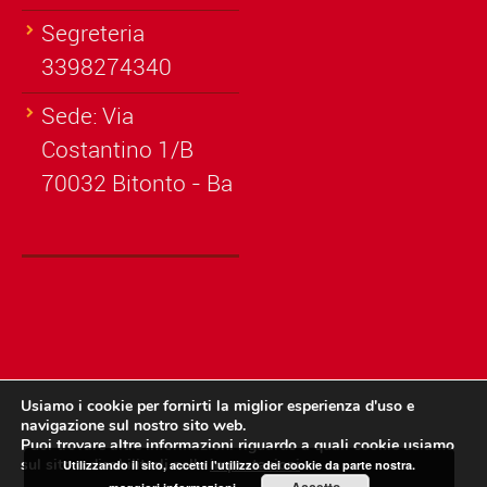
Segreteria
3398274340
Sede: Via
Costantino 1/B
70032 Bitonto - Ba
Usiamo i cookie per fornirti la miglior esperienza d'uso e
navigazione sul nostro sito web.
© Copyright A.S.D. Bitonto Sportiva - Codice fiscale: 93451100726
Puoi trovare altre informazioni riguardo a quali cookie usiamo
sul sito o disabilitarli nelle
impostazioni
.
Utilizzando il sito, accetti l'utilizzo dei cookie da parte nostra.