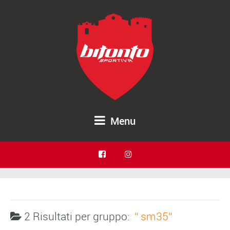
Menu
2 Risultati per
gruppo:
sm35