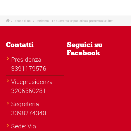
/
Dicono di noi
/
DaBitonto – La nuova realta’ podistica si presenta alla Citta’
Contatti
Seguici su
Facebook
Presidenza
3391179576
Vicepresidenza
3206560281
Segreteria
3398274340
Sede: Via