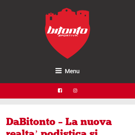
Menu
DaBitonto – La nuova
realta’ podistica si