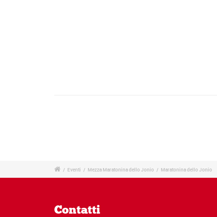
E
v
e
n
t
/
Eventi
/
Mezza Maratonina dello Jonio
/
Maratonina dello Jonio
o
N
a
Contatti