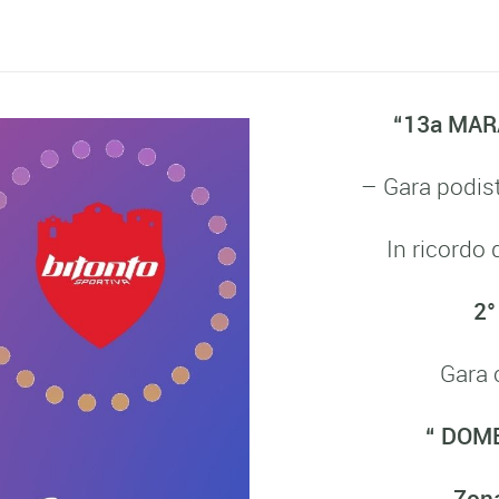
“13a MAR
– Gara podist
In ricordo d
2°
Gara 
“ DOM
Zona