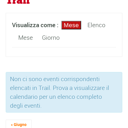
Trail
E
E
Visualizza come
Elenco
Mese
v
v
e
Mese
Giorno
e
n
n
t
t
i
o
R
V
Non ci sono eventi corrispondenti
i
i
s
elencati in Trail. Prova a visualizzare il
c
t
calendario per un elenco completo
e
e
degli eventi.
r
N
c
a
a
«
Giugno
v